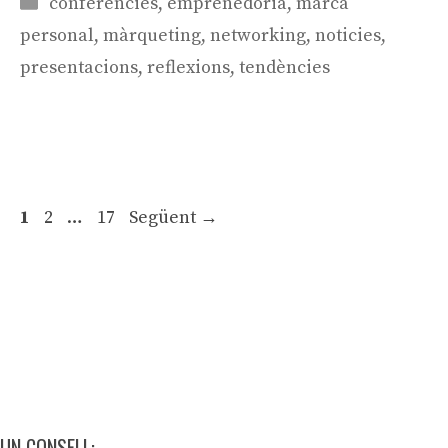
Categories
conferencies
,
emprenedoria
,
marca
personal
,
màrqueting
,
networking
,
noticies
,
presentacions
,
reflexions
,
tendències
Navegació
Pàgina
Pàgina
Pàgina
1
2
…
17
Següent
→
per
les
entrades
UN CONSELL: