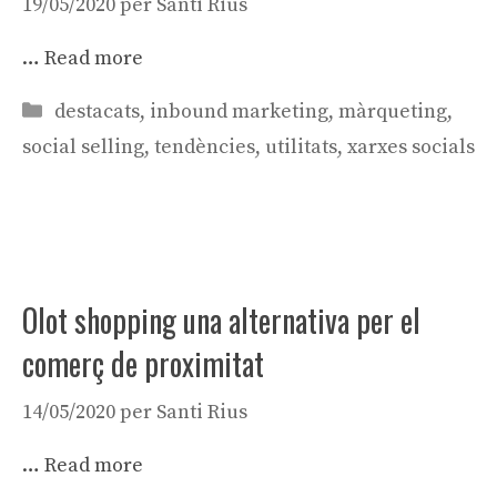
19/05/2020
per
Santi Rius
…
Read more
Categories
destacats
,
inbound marketing
,
màrqueting
,
social selling
,
tendències
,
utilitats
,
xarxes socials
Olot shopping una alternativa per el
comerç de proximitat
14/05/2020
per
Santi Rius
…
Read more