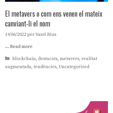
El metavers o com ens venen el mateix
canviant-li el nom
14/06/2022
per
Santi Rius
…
Read more
Categories
blockchain
,
destacats
,
metavers
,
realitat
augmentada
,
tendències
,
Uncategorized