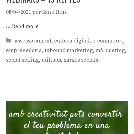
08/04/2021
per
Santi Rius
…
Read more
Categories
assessorament
,
cultura digital
,
e-commerce
,
emprenedoria
,
inbound marketing
,
màrqueting
,
social selling
,
utilitats
,
xarxes socials