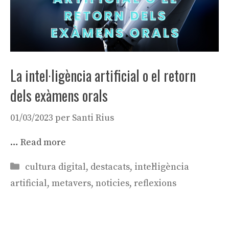
La intel·ligència artificial o el retorn
dels exàmens orals
01/03/2023
per
Santi Rius
…
Read more
Categories
cultura digital
,
destacats
,
intel·ligència
artificial
,
metavers
,
noticies
,
reflexions