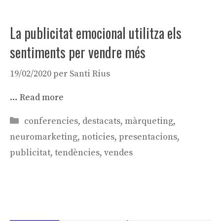
La publicitat emocional utilitza els
sentiments per vendre més
19/02/2020
per
Santi Rius
…
Read more
Categories
conferencies
,
destacats
,
màrqueting
,
neuromarketing
,
noticies
,
presentacions
,
publicitat
,
tendències
,
vendes