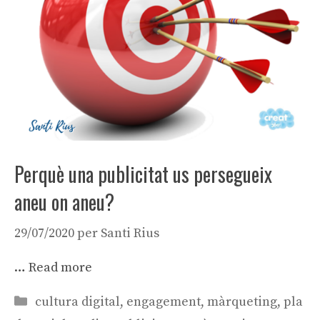
Perquè una publicitat us persegueix
aneu on aneu?
29/07/2020
per
Santi Rius
…
Read more
Categories
cultura digital
,
engagement
,
màrqueting
,
pla