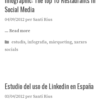
Infographic: The top 10 Restaurants in
Social Media
04/09/2012
per
Santi Rius
…
Read more
Categories
estudis
,
infografia
,
màrqueting
,
xarxes
socials
Estudio del uso de Linkedin en España
03/04/2012
per
Santi Rius