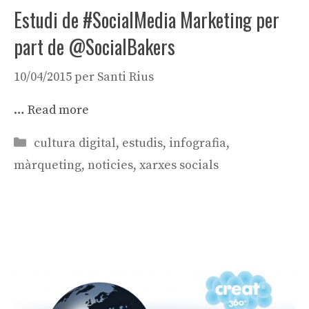
Estudi de #SocialMedia Marketing per
part de @SocialBakers
10/04/2015
per
Santi Rius
…
Read more
Categories
cultura digital
,
estudis
,
infografia
,
màrqueting
,
noticies
,
xarxes socials