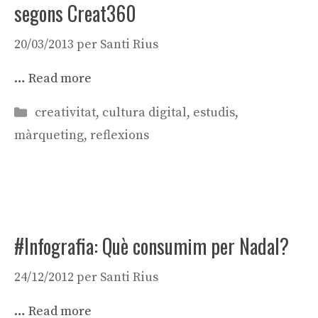
segons Creat360
20/03/2013
per
Santi Rius
…
Read more
Categories
creativitat
,
cultura digital
,
estudis
,
màrqueting
,
reflexions
#Infografia: Què consumim per Nadal?
24/12/2012
per
Santi Rius
…
Read more