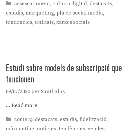
Categories
assessorament
,
cultura digital
,
destacats
,
estudis
,
màrqueting
,
pla de social media
,
tendències
,
utilitats
,
xarxes socials
Estudi sobre models de subscripció que
funcionen
09/07/2020
per
Santi Rius
…
Read more
Categories
comerç
,
destacats
,
estudis
,
fidelització
,
màrqueting
,
noticies
,
tendències
,
vendes