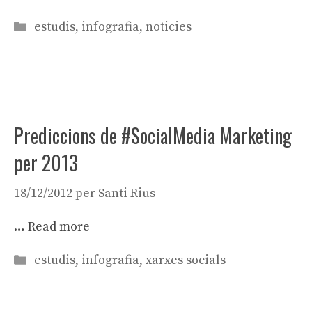
Categories
estudis
,
infografia
,
noticies
Prediccions de #SocialMedia Marketing
per 2013
18/12/2012
per
Santi Rius
…
Read more
Categories
estudis
,
infografia
,
xarxes socials