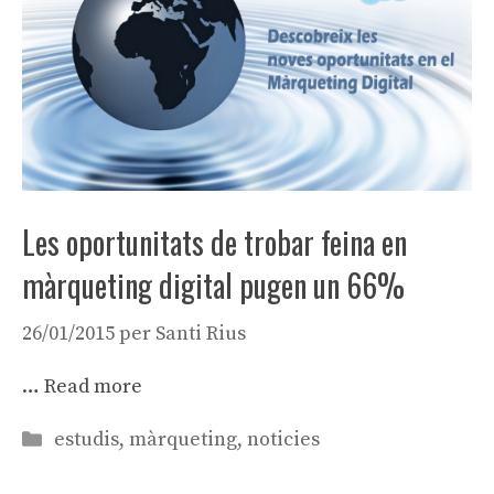
Les oportunitats de trobar feina en
màrqueting digital pugen un 66%
26/01/2015
per
Santi Rius
…
Read more
Categories
estudis
,
màrqueting
,
noticies