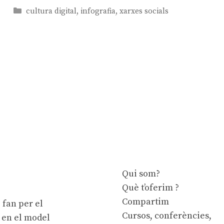
Categories
cultura digital
,
infografia
,
xarxes socials
Qui som?
Què t’oferim ?
Compartim
 fan per el
Cursos, conferències,
e en el model