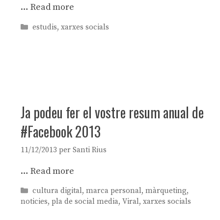
…
Read more
Categories
estudis
,
xarxes socials
Ja podeu fer el vostre resum anual de
#Facebook 2013
11/12/2013
per
Santi Rius
…
Read more
Categories
cultura digital
,
marca personal
,
màrqueting
,
noticies
,
pla de social media
,
Viral
,
xarxes socials