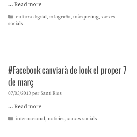
…
Read more
Categories
cultura digital
,
infografia
,
màrqueting
,
xarxes
socials
#Facebook canviarà de look el proper 7
de març
07/03/2013
per
Santi Rius
…
Read more
Categories
internacional
,
noticies
,
xarxes socials