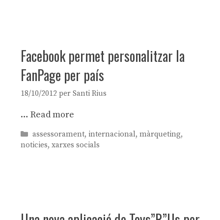
Facebook permet personalitzar la
FanPage per país
18/10/2012
per
Santi Rius
…
Read more
Categories
assessorament
,
internacional
,
màrqueting
,
noticies
,
xarxes socials
Una nova aplicació de Toys”R”Us per