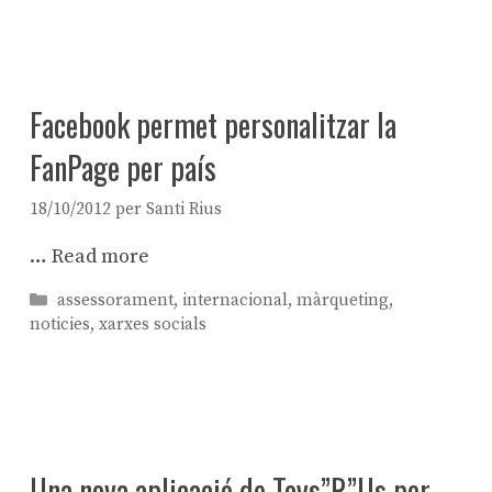
Facebook permet personalitzar la
FanPage per país
18/10/2012
per
Santi Rius
…
Read more
Categories
assessorament
,
internacional
,
màrqueting
,
noticies
,
xarxes socials
Una nova aplicació de Toys”R”Us per