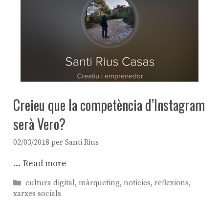
Creieu que la competència d’Instagram
serà Vero?
02/03/2018
per
Santi Rius
…
Read more
Categories
cultura digital
,
màrqueting
,
noticies
,
reflexions
,
xarxes socials