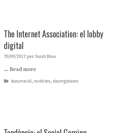
The Internet Association: el lobby
digital
20/09/2012
per
Santi Rius
…
Read more
Categories
innovació
,
noticies
,
sinergismes
Tendència: el Social Gaming