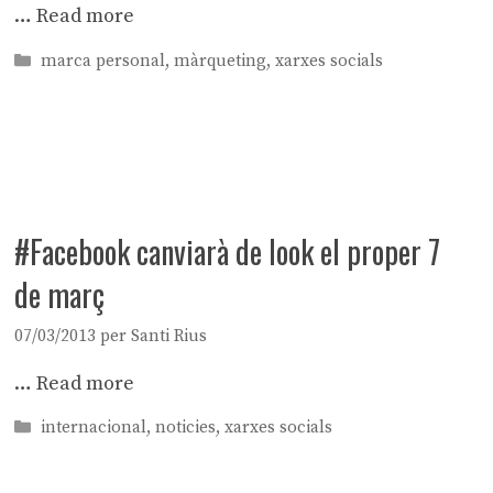
…
Read more
Categories
marca personal
,
màrqueting
,
xarxes socials
#Facebook canviarà de look el proper 7
de març
07/03/2013
per
Santi Rius
…
Read more
Categories
internacional
,
noticies
,
xarxes socials