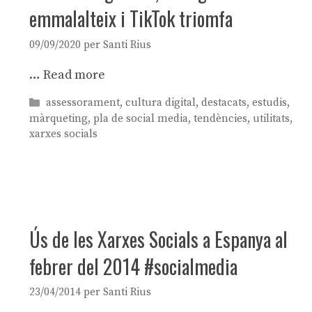
emmalalteix i TikTok triomfa
09/09/2020
per
Santi Rius
…
Read more
Categories
assessorament
,
cultura digital
,
destacats
,
estudis
,
màrqueting
,
pla de social media
,
tendències
,
utilitats
,
xarxes socials
Ús de les Xarxes Socials a Espanya al
febrer del 2014 #socialmedia
23/04/2014
per
Santi Rius