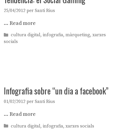
25/04/2012
per
Santi Rius
…
Read more
Categories
cultura digital
,
infografia
,
màrqueting
,
xarxes
socials
Infografia sobre “un dia a facebook”
01/02/2012
per
Santi Rius
…
Read more
Categories
cultura digital
,
infografia
,
xarxes socials