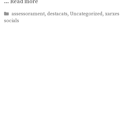
…
Read more
Categories
assessorament
,
destacats
,
Uncategorized
,
xarxes
socials