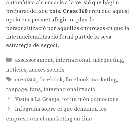
automàtica als usuaris a la versió que hàgim
preparat del seu país.
Creat360
creu que aquest
opció ens permet afegir un plus de
personalització per aquelles empreses en que la
internacionalització formi part de la seva
estratègia de negoci.
Categories
assessorament
,
internacional
,
màrqueting
,
noticies
,
xarxes socials
Etiquetes
creat360
,
facebook
,
facebook marketing
,
fanpage
,
fans
,
internacionalització
Navegació
Visita a La Granja, tot un món d’emocions
per
Infografia sobre el que demanen les
les
empreses en el marketing on-line
entrades