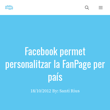
Vés
Men
al
contingut
Facebook permet
personalitzar la FanPage per
país
18/10/2012
By: Santi Rius