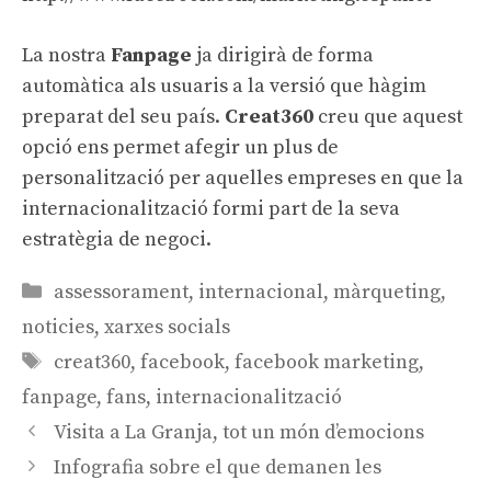
La nostra
Fanpage
ja dirigirà de forma
automàtica als usuaris a la versió que hàgim
preparat del seu país.
Creat360
creu que aquest
opció ens permet afegir un plus de
personalització per aquelles empreses en que la
internacionalització formi part de la seva
estratègia de negoci.
Categories
assessorament
,
internacional
,
màrqueting
,
noticies
,
xarxes socials
Etiquetes
creat360
,
facebook
,
facebook marketing
,
fanpage
,
fans
,
internacionalització
Navegació
Visita a La Granja, tot un món d’emocions
per
Infografia sobre el que demanen les
les