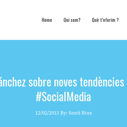
Home
Qui som?
Què t’oferim ?
ánchez sobre noves tendències d
#SocialMedia
12/02/2013
By: Santi Rius