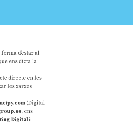
 forma d’estar al
que ens dicta la
cte directe en les
ar les xarxes
incipy.com
(Digital
group.es
, ens
ng Digital i