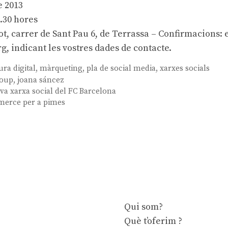
e 2013
0.30 hores
ot, carrer de Sant Pau 6, de Terrassa – Confirmacions:
rg
, indicant les vostres dades de contacte.
ura digital
,
màrqueting
,
pla de social media
,
xarxes socials
roup
,
joana sáncez
va xarxa social del FC Barcelona
merce per a pimes
Qui som?
Què t’oferim ?