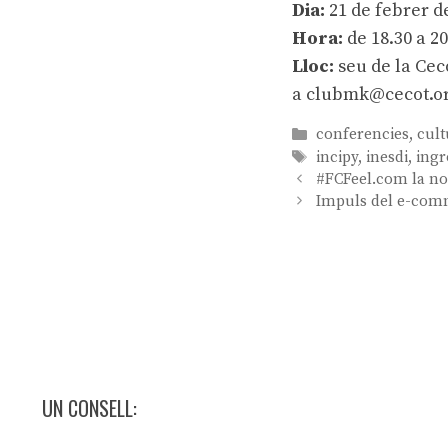
Dia:
21 de febrer d
Hora:
de 18.30 a 2
Lloc:
seu de la Cec
a
clubmk@cecot.o
Categories
conferencies
,
cult
Etiquetes
incipy
,
inesdi
,
ing
Navegació
#FCFeel.com la no
per
Impuls del e-com
les
entrades
UN CONSELL: