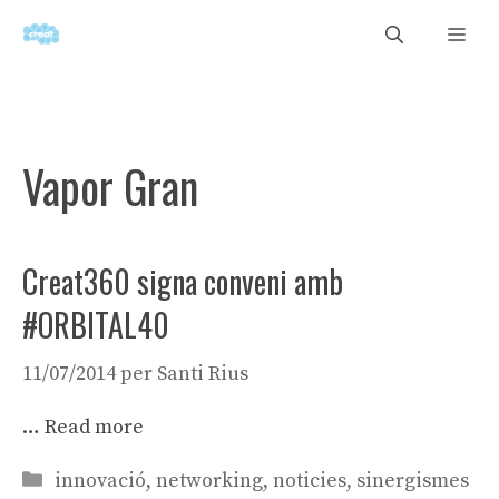
Vés
Men
al
contingut
Vapor Gran
Creat360 signa conveni amb
#ORBITAL40
11/07/2014
per
Santi Rius
…
Read more
Categories
innovació
,
networking
,
noticies
,
sinergismes