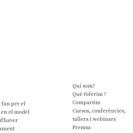
Qui som?
Què t’oferim ?
Compartim
 fan per el
Cursos, conferències,
e en el model
tallers i webinars
 d’haver
Premsa
cament