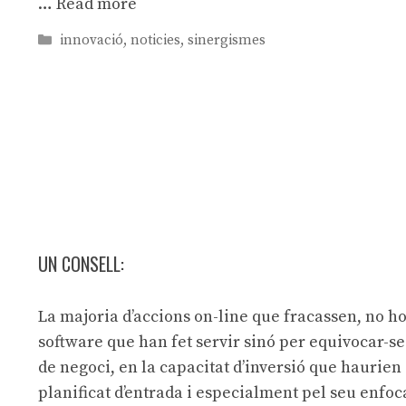
…
Read more
Categories
innovació
,
noticies
,
sinergismes
UN CONSELL:
La majoria d’accions on-line que fracassen, no ho
software que han fet servir sinó per equivocar-s
de negoci, en la capacitat d’inversió que haurien
planificat d’entrada i especialment pel seu enfo