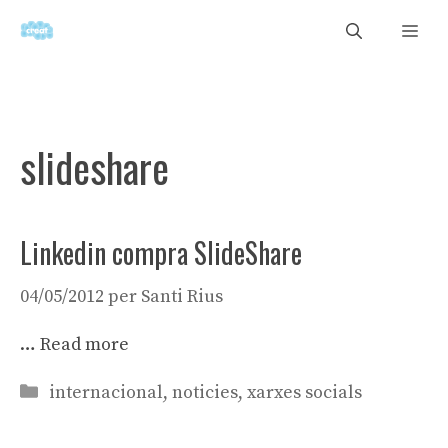
Vés
Men
al
contingut
slideshare
Linkedin compra SlideShare
04/05/2012
per
Santi Rius
…
Read more
Categories
internacional
,
noticies
,
xarxes socials