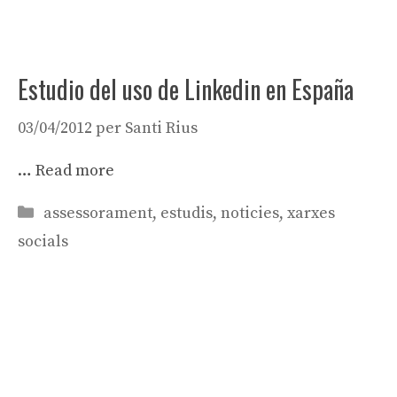
Estudio del uso de Linkedin en España
03/04/2012
per
Santi Rius
…
Read more
Categories
assessorament
,
estudis
,
noticies
,
xarxes
socials