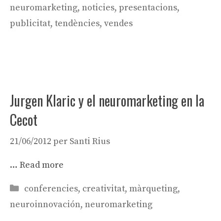
neuromarketing
,
noticies
,
presentacions
,
publicitat
,
tendències
,
vendes
Jurgen Klaric y el neuromarketing en la
Cecot
21/06/2012
per
Santi Rius
…
Read more
Categories
conferencies
,
creativitat
,
màrqueting
,
neuroinnovación
,
neuromarketing