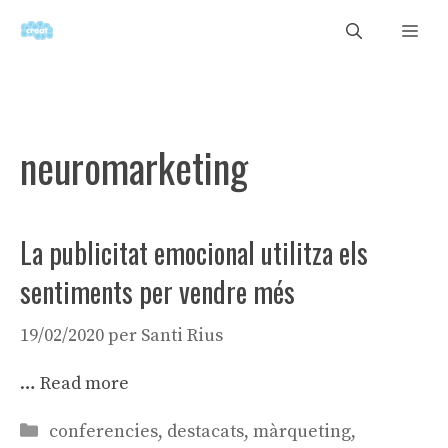
Vés
Men
al
contingut
neuromarketing
La publicitat emocional utilitza els
sentiments per vendre més
19/02/2020
per
Santi Rius
…
Read more
Categories
conferencies
,
destacats
,
màrqueting
,