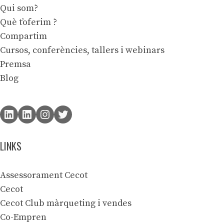
Qui som?
Què t’oferim ?
Compartim
Cursos, conferències, tallers i webinars
Premsa
Blog
LINKS
Assessorament Cecot
Cecot
Cecot Club màrqueting i vendes
Co-Empren