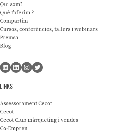
Qui som?
Què t’oferim ?
Compartim
Cursos, conferències, tallers i webinars
Premsa
Blog
LINKS
Assessorament Cecot
Cecot
Cecot Club màrqueting i vendes
Co-Empren