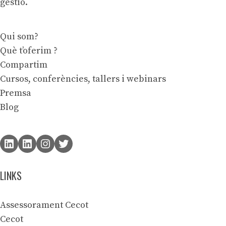
gestió.
Qui som?
Què t’oferim ?
Compartim
Cursos, conferències, tallers i webinars
Premsa
Blog
LINKS
Assessorament Cecot
Cecot