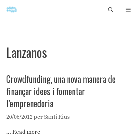
Vés
Men
al
contingut
Lanzanos
Crowdfunding, una nova manera de
finançar idees i fomentar
l’emprenedoria
20/06/2012
per
Santi Rius
…
Read more