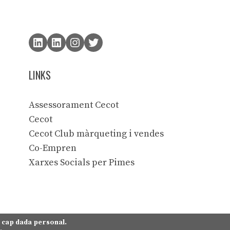
LINKS
Assessorament Cecot
Cecot
Cecot Club màrqueting i vendes
Co-Empren
Xarxes Socials per Pimes
m cap dada personal.