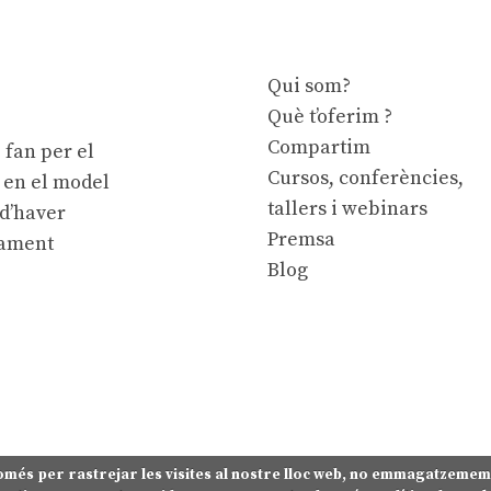
Qui som?
Què t’oferim ?
Compartim
 fan per el
Cursos, conferències,
e en el model
tallers i webinars
 d’haver
Premsa
cament
Blog
omés per rastrejar les visites al nostre lloc web, no emmagatzeme