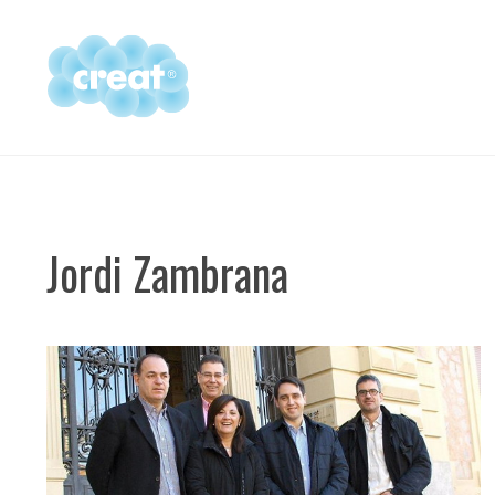
Vés
al
contingut
Jordi Zambrana