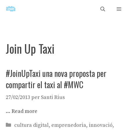
Vés
Men
al
contingut
Join Up Taxi
#JoinUpTaxi una nova proposta per
compartir el taxi al #MWC
27/02/2013
per
Santi Rius
…
Read more
Categories
cultura digital
,
emprenedoria
,
innovació
,