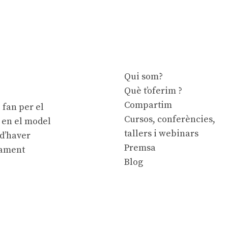
Qui som?
Què t’oferim ?
Compartim
 fan per el
Cursos, conferències,
e en el model
tallers i webinars
 d’haver
Premsa
cament
Blog