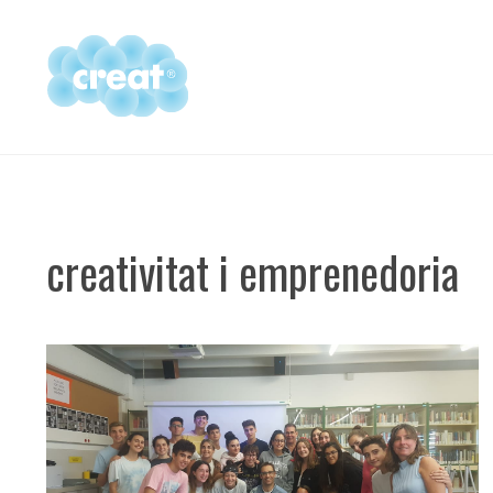
Vés
al
contingut
creativitat i emprenedoria