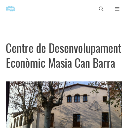
Vés
Men
al
contingut
Centre de Desenvolupament
Econòmic Masia Can Barra