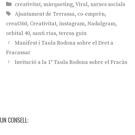
Categories
creativitat
,
màrqueting
,
Viral
,
xarxes socials
Etiquetes
Ajuntament de Terrassa
,
co-emprèn
,
creat360
,
Creativitat
,
instagram
,
Nadalgram
,
orbital 40
,
santi rius
,
teresa guix
Navegació
Manifest i Taula Rodona sobre el Dret a
per
Fracassar
les
Invitació a la 1ª Taula Rodona sobre el Fracàs
entrades
UN CONSELL: