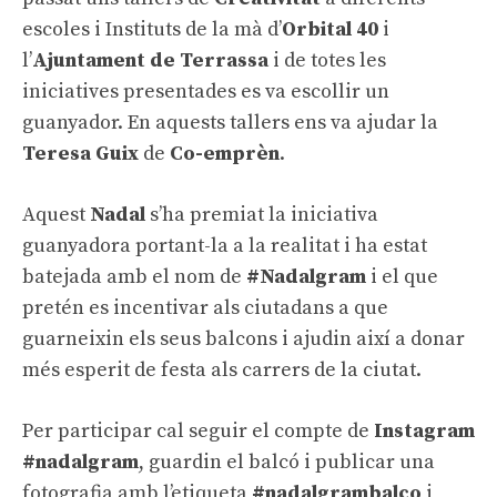
escoles i Instituts de la mà d’
Orbital 40
i
l’
Ajuntament de Terrassa
i de totes les
iniciatives presentades es va escollir un
guanyador. En aquests tallers ens va ajudar la
Teresa Guix
de
Co-emprèn
.
Aquest
Nadal
s’ha premiat la iniciativa
guanyadora portant-la a la realitat i ha estat
batejada amb el nom de
#Nadalgram
i el que
pretén es incentivar als ciutadans a que
guarneixin els seus balcons i ajudin així a donar
més esperit de festa als carrers de la ciutat.
Per participar cal seguir el compte de
Instagram
#nadalgram
, guardin el balcó i publicar una
fotografia amb l’etiqueta
#nadalgrambalco
i