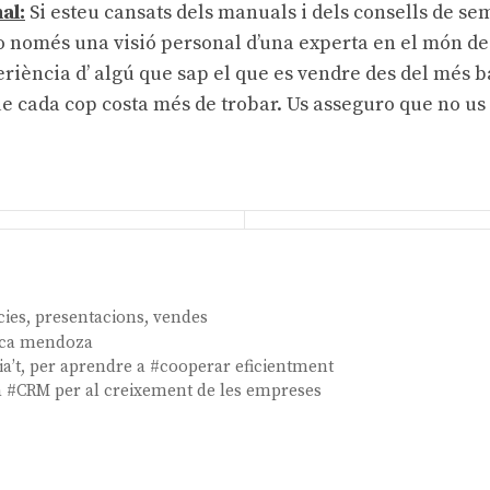
al:
Si esteu cansats dels manuals i dels consells de s
o només una visió personal d’una experta en el món de 
eriència d’ algú que sap el que es vendre des del més b
e cada cop costa més de trobar. Us asseguro que no us
cies
,
presentacions
,
vendes
ca mendoza
a’t, per aprendre a #cooperar eficientment
ia #CRM per al creixement de les empreses