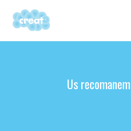
Vés
al
contingut
Us recomanem e