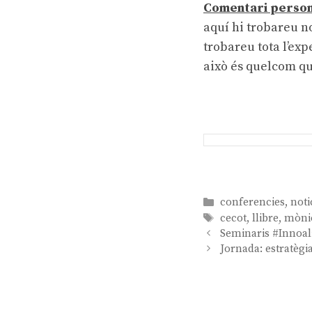
Comentari person
aquí hi trobareu n
trobareu tota l’exp
això és quelcom qu
Categories
conferencies
,
noti
Etiquetes
cecot
,
llibre
,
mòni
Navegació
Seminaris #Innoali
per
Jornada: estratèg
les
entrades