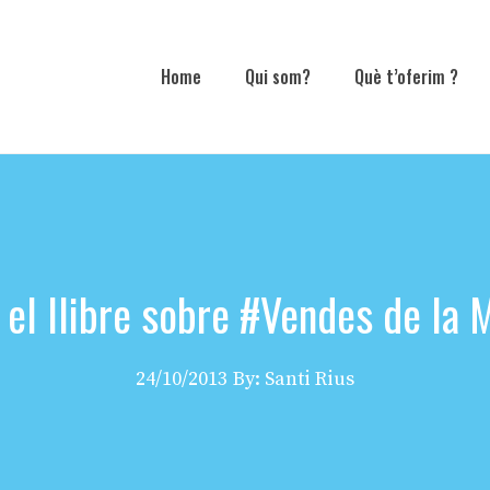
Home
Qui som?
Què t’oferim ?
l llibre sobre #Vendes de la
24/10/2013
By: Santi Rius