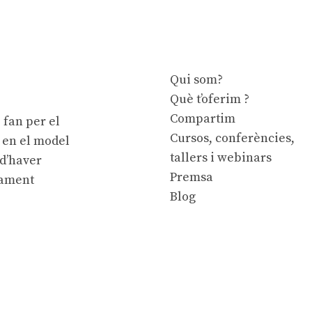
Qui som?
Què t’oferim ?
Compartim
 fan per el
Cursos, conferències,
e en el model
tallers i webinars
 d’haver
Premsa
cament
Blog