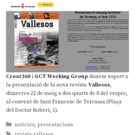
Creat360
i
GCT Working Group
donem suport a
la presentació de la nova revista
Vallesos
,
dimecres 22 de maig a dos quarts de 8 del vespre,
al convent de Sant Francesc de Terrassa (Plaça
del Doctor Robert, 1).
Categories
noticies
,
presentacions
Etiquetes
revista vallesos