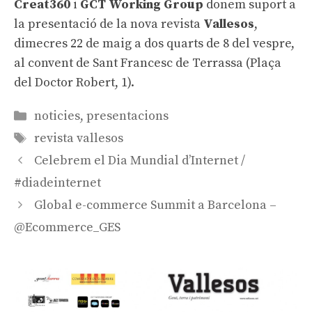
Creat360
i
GCT Working Group
donem suport a
la presentació de la nova revista
Vallesos
,
dimecres 22 de maig a dos quarts de 8 del vespre,
al convent de Sant Francesc de Terrassa (Plaça
del Doctor Robert, 1).
Categories
noticies
,
presentacions
Etiquetes
revista vallesos
Navegació
Celebrem el Dia Mundial d’Internet /
per
#diadeinternet
les
Global e-commerce Summit a Barcelona –
entrades
@Ecommerce_GES