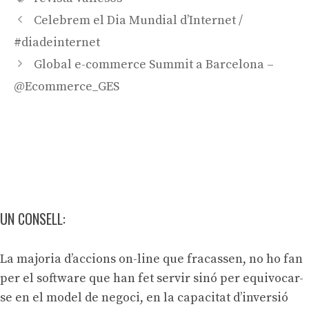
Navegació
Celebrem el Dia Mundial d’Internet /
per
#diadeinternet
les
Global e-commerce Summit a Barcelona –
entrades
@Ecommerce_GES
UN CONSELL:
La majoria d’accions on-line que fracassen, no ho fan
per el software que han fet servir sinó per equivocar-
se en el model de negoci, en la capacitat d’inversió