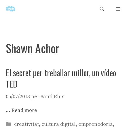
Vés
Men
al
contingut
Shawn Achor
El secret per treballar millor, un vídeo
TED
05/07/2013
per
Santi Rius
…
Read more
Categories
creativitat
,
cultura digital
,
emprenedoria
,