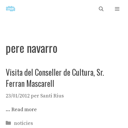
Vés
Men
al
contingut
pere navarro
Visita del Conseller de Cultura, Sr.
Ferran Mascarell
23/01/2012
per
Santi Rius
…
Read more
Categories
noticies