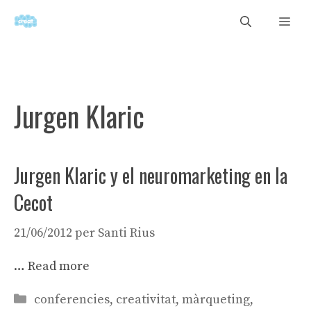
Vés
Men
al
contingut
Jurgen Klaric
Jurgen Klaric y el neuromarketing en la
Cecot
21/06/2012
per
Santi Rius
…
Read more
Categories
conferencies
,
creativitat
,
màrqueting
,