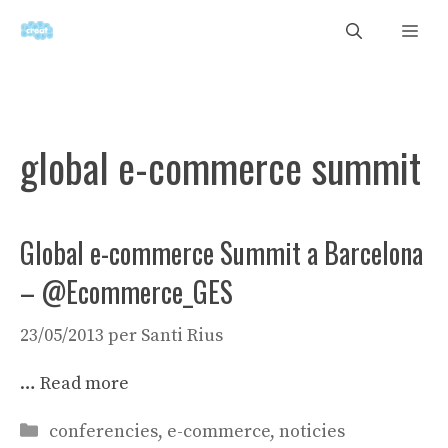
Vés
Men
al
contingut
global e-commerce summit
Global e-commerce Summit a Barcelona
– @Ecommerce_GES
23/05/2013
per
Santi Rius
…
Read more
Categories
conferencies
,
e-commerce
,
noticies