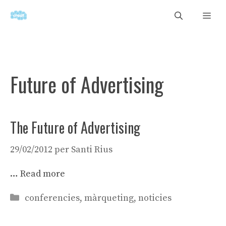
Vés
Men
al
contingut
Future of Advertising
The Future of Advertising
29/02/2012
per
Santi Rius
…
Read more
Categories
conferencies
,
màrqueting
,
noticies