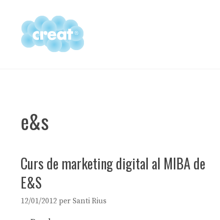
Vés
al
contingut
e&s
Curs de marketing digital al MIBA de
E&S
12/01/2012
per
Santi Rius