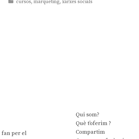
Categories
cursos
,
màrqueting
,
xarxes socials
Qui som?
Què t’oferim ?
Compartim
 fan per el