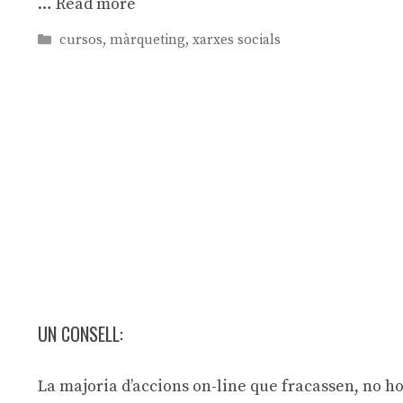
…
Read more
Categories
cursos
,
màrqueting
,
xarxes socials
UN CONSELL:
La majoria d’accions on-line que fracassen, no ho