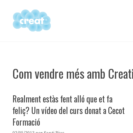
Vés
al
contingut
Com vendre més amb Creativ
Realment estàs fent alló que et fa
feliç? Un vídeo del curs donat a Cecot
Formació