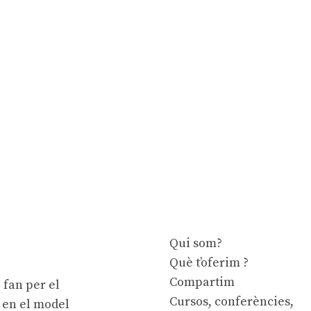
Qui som?
Què t’oferim ?
Compartim
 fan per el
Cursos, conferències,
e en el model