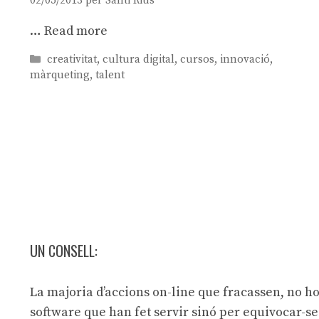
02/05/2013
per
Santi Rius
…
Read more
Categories
creativitat
,
cultura digital
,
cursos
,
innovació
,
màrqueting
,
talent
UN CONSELL:
La majoria d’accions on-line que fracassen, no ho
software que han fet servir sinó per equivocar-s