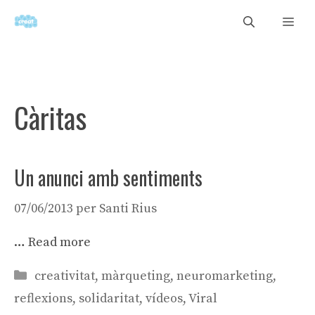
Vés
Men
al
contingut
Càritas
Un anunci amb sentiments
07/06/2013
per
Santi Rius
…
Read more
Categories
creativitat
,
màrqueting
,
neuromarketing
,
reflexions
,
solidaritat
,
vídeos
,
Viral