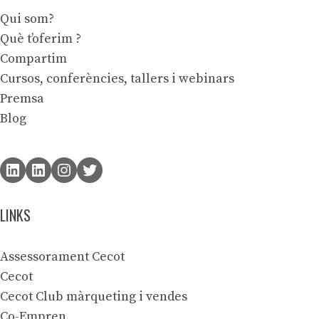
Qui som?
Què t’oferim ?
Compartim
Cursos, conferències, tallers i webinars
Premsa
Blog
LINKS
Assessorament Cecot
Cecot
Cecot Club màrqueting i vendes
Co-Empren