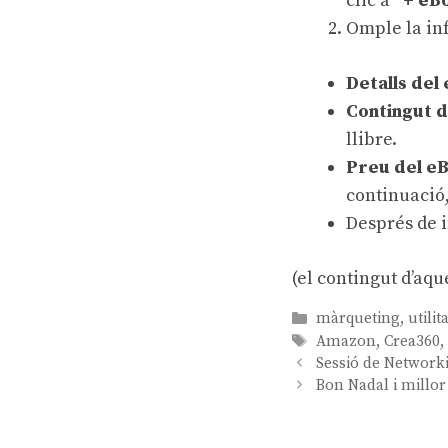
clic a
“+ eB
Omple la in
Detalls del
Contingut 
llibre.
Preu del e
continuació,
Després de i
(el contingut d’aque
Categories
màrqueting
,
utilit
Etiquetes
Amazon
,
Crea360
Navegació
Sessió de Network
per
Bon Nadal i millor
les
entrades