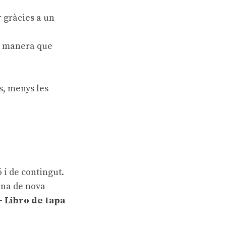
r gràcies a un
de manera que
s, menys les
ó
i de
contingut
.
una de nova
+ Libro de tapa