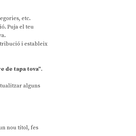
egories, etc.
ó. Puja el teu
va.
tribució i estableix
bre de tapa tova”
.
ctualitzar alguns
un nou títol, fes