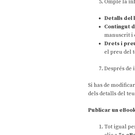
Omple la in
Detalls del 
Contingut de
manuscrit i 
Drets
i
pre
el preu del t
Després de i
Si has de modificar
dels
detalls del teu
Publicar un eBoo
Tot igual pe