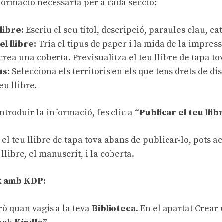
formació necessària per a cada secció:
llibre
:
Escriu el seu títol, descripció, paraules clau, cat
l llibre
:
Tria el tipus de paper i la mida de la impressi
crea una coberta. Previsualitza el teu llibre de tapa to
us
:
Selecciona els territoris en els que tens drets de dis
eu llibre.
ntroduir la informació, fes clic a
“Publicar el teu lli
 el teu llibre de tapa tova abans de publicar-lo, pots a
 llibre
,
el manuscrit
, i
la coberta.
k amb KDP:
rò quan vagis a la teva
Biblioteca
. En el apartat Crear 