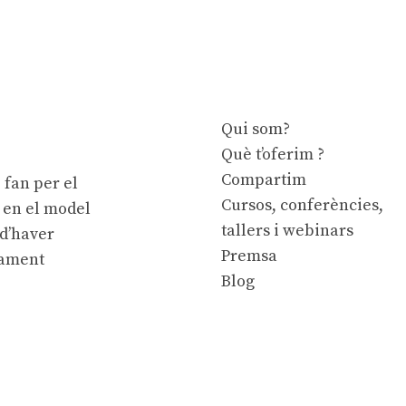
Qui som?
Què t’oferim ?
Compartim
 fan per el
Cursos, conferències,
e en el model
tallers i webinars
 d’haver
Premsa
cament
Blog