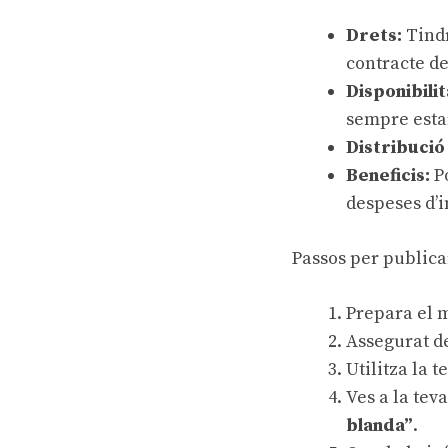
Drets:
Tindr
contracte de
Disponibilit
sempre esta
Distribució
Beneficis:
Po
despeses d’
Passos per publica
Prepara
el m
Assegurat de
Utilitza la 
Ves a la tev
blanda”
.