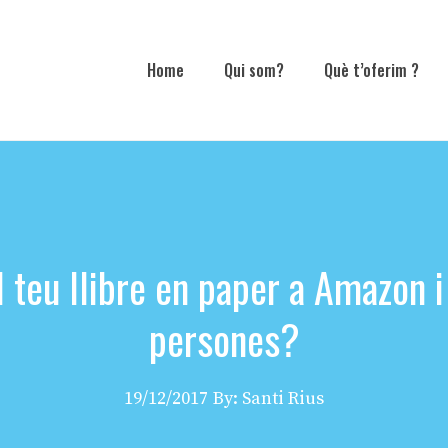
Home
Qui som?
Què t’oferim ?
 teu llibre en paper a Amazon i
persones?
19/12/2017
By: Santi Rius