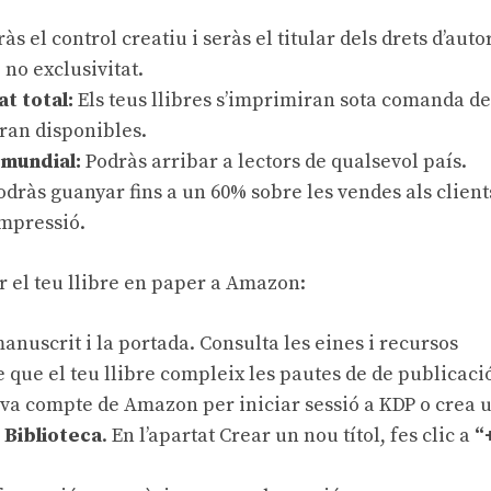
às el control creatiu i seràs el titular dels drets d’auto
 no exclusivitat.
at total:
Els teus llibres s’imprimiran sota comanda 
ran disponibles.
 mundial:
Podràs arribar a lectors de qualsevol país.
dràs guanyar fins a un 60% sobre les vendes als client
impressió.
r el teu llibre en paper a Amazon:
anuscrit i la portada. Consulta les
eines i recursos
 que el teu llibre compleix les pautes de de
publicaci
teva compte de Amazon per iniciar sessió a KDP o
crea 
a
Biblioteca
. En l’apartat Crear un nou títol, fes clic a
“