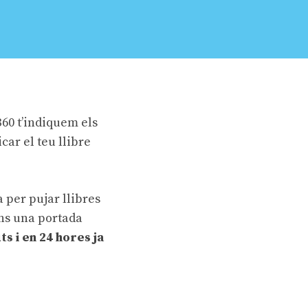
360 t’indiquem els
car el teu llibre
a per pujar llibres
tens una portada
uts
i en
24 hores ja