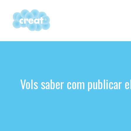
Vés
al
contingut
Vols saber com publicar el