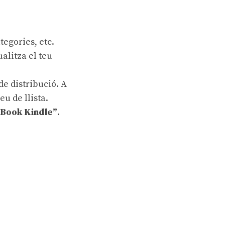
tegories, etc.
alitza el teu
de distribució. A
u de llista.
eBook Kindle”
.