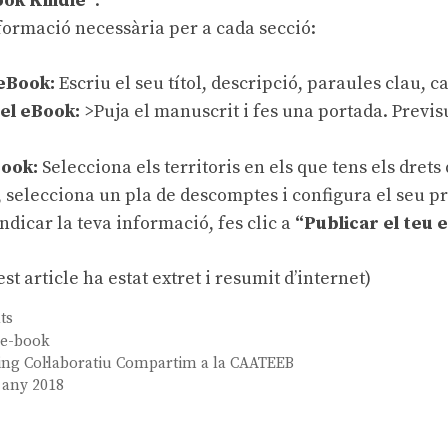
ook Kindle”
.
formació necessària per a cada secció:
 eBook
:
Escriu el seu títol, descripció, paraules clau, ca
del eBook
:
>Puja el manuscrit i fes una portada. Previsu
Book
:
Selecciona els territoris en els que tens els drets 
 selecciona un pla de descomptes i configura el seu pre
ndicar la teva informació, fes clic a
“Publicar el teu 
st article ha estat extret i resumit d’internet)
ats
,
e-book
ing Col·laboratiu Compartim a la CAATEEB
 any 2018