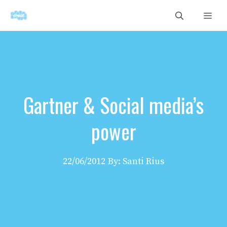
Vés
Men
al
contingut
Gartner & Social media’s
power
22/06/2012
By: Santi Rius