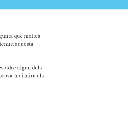
egunta que moltes
 tenint aquesta
esoldre algun dels
prova-ho i mira els