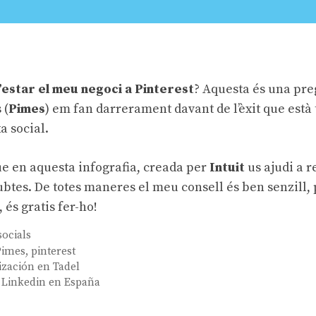
’estar el meu negoci a Pinterest
? Aquesta és una pr
 (
Pimes
) em fan darrerament davant de l’èxit que està
a social.
e en aquesta infografia, creada per
Intuit
us ajudi a r
ubtes. De totes maneres el meu consell és ben senzill, 
 és gratis fer-ho!
socials
Pimes
,
pinterest
ización en Tadel
e Linkedin en España