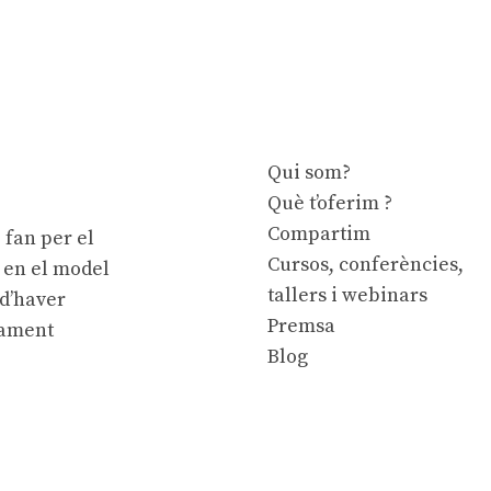
Qui som?
Què t’oferim ?
Compartim
 fan per el
Cursos, conferències,
e en el model
tallers i webinars
 d’haver
Premsa
cament
Blog