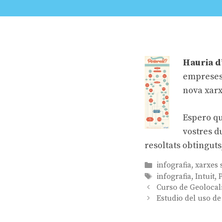
Hauria d
empreses
nova xarx
Espero qu
vostres d
resoltats obtinguts,
Categories
infografia
,
xarxes 
Etiquetes
infografia
,
Intuit
,
Navegació
Curso de Geolocal
per
Estudio del uso d
les
entrades