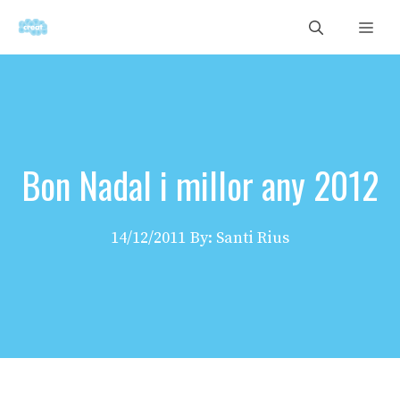
Vés
Men
al
contingut
Bon Nadal i millor any 2012
14/12/2011
By: Santi Rius