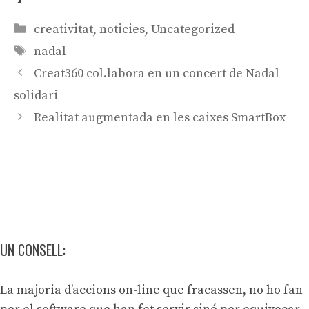
Categories
creativitat
,
noticies
,
Uncategorized
Etiquetes
nadal
Navegació
Creat360 col.labora en un concert de Nadal
per
solidari
les
Realitat augmentada en les caixes SmartBox
entrades
UN CONSELL:
La majoria d’accions on-line que fracassen, no ho fan