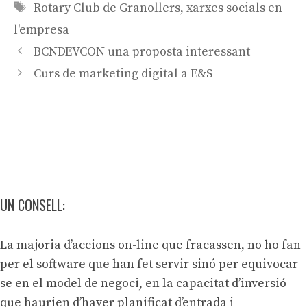
Etiquetes
Rotary Club de Granollers
,
xarxes socials en
l'empresa
Navegació
BCNDEVCON una proposta interessant
per
Curs de marketing digital a E&S
les
entrades
UN CONSELL:
La majoria d’accions on-line que fracassen, no ho fan
per el software que han fet servir sinó per equivocar-
se en el model de negoci, en la capacitat d’inversió
que haurien d’haver planificat d’entrada i