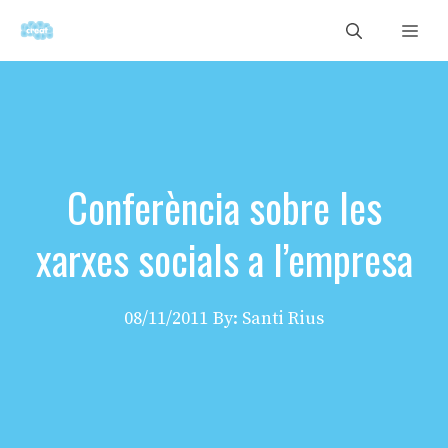
Vés
Men
al
contingut
Conferència sobre les
xarxes socials a l’empresa
08/11/2011
By: Santi Rius